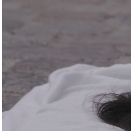
Kriminaliser kvindedrab
Selvstændig kriminalisering af kvindedrab i straffeloven.
03
Undervisning i skolen
Voldsforebyggelse som obligatorisk tema i folkeskolens 
Strategi
Vision
Et Danmark
uden vold.
Hvor alle lever et liv fri for vold.