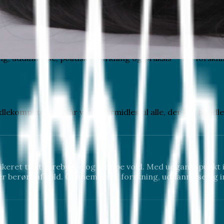
og
forandring
— med voldsudsatte i centrum og civilsamfu
, uddannelse, politisk påvirkning og praksis — fra forsknin
ndlekompetence.
Når viden formidles til alle, der kan handle
keret til at forebygge og stoppe vold. Med udgangspunkt 
er berørt af vold. Gennem data, forskning, uddannelse og i
.