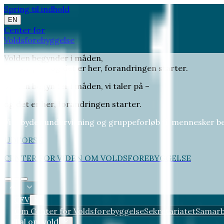
Spring til indhold
EN
Center for
Voldsforebyggelse
Volden begynder i måden,
vi taler på – og det er her, forandringen starter.
Volden begynder i måden, vi taler på –
og det er her, forandringen starter.
Vi tilbyder undervisning og gruppeforløb til mennesker 
UDFORSK
CENTER FOR VIDEN OM VOLDSFOREBYGGELSE
CFV
Om Center for Voldsforebyggelse
Sekretariatet
Samarb
Tal om vold