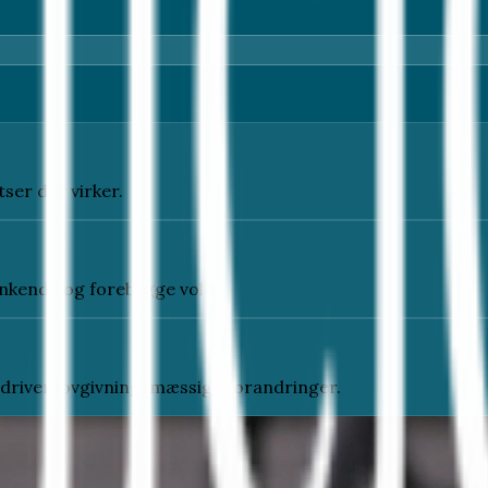
ser der virker.
genkende og forebygge vold.
driver lovgivningsmæssige forandringer.