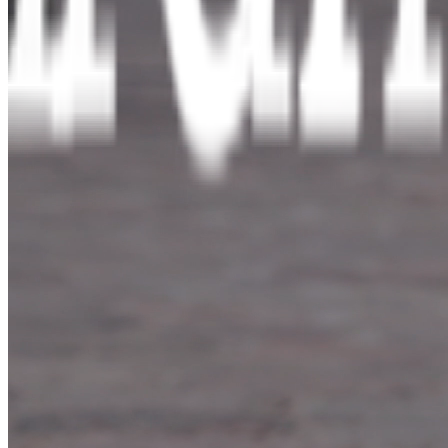
01
Hurtig hjælp
Gratis, specialiseret støtte til alle voldsudsatte — første 
02