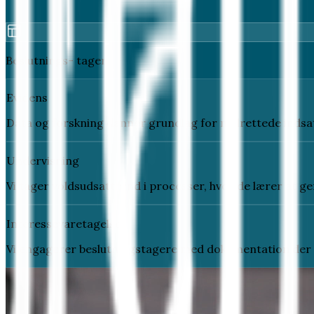
Beslutnings- tagere
Evidens
Data og forskning danner grundlag for målrettede indsat
Undervisning
Vi tager voldsudsatte ind i processer, hvor de lærer at 
Interessevaretagelse
Vi engagerer beslutningstagere med dokumentation der 