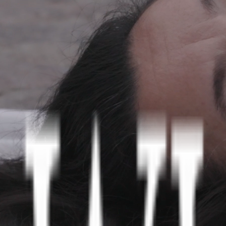
og gymnasiets bekendtgørelser.