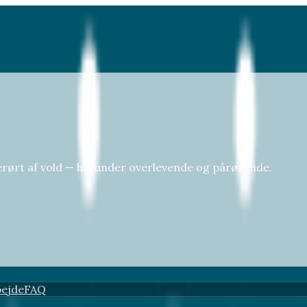
berørt af vold — herunder overlevende og pårørende.
ejde
FAQ