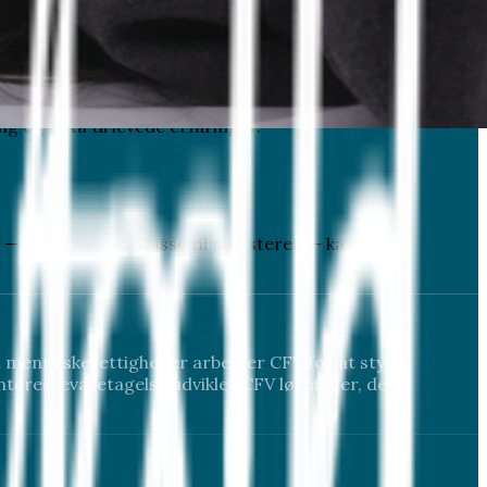
ndet som drivkraft.
g og data til levede erfaringer.
— fra eleven i 6. klasse til ministeren —
kan vold
i menneskerettigheder arbejder CFV for at styrke
nteressevaretagelse udvikler CFV løsninger, der